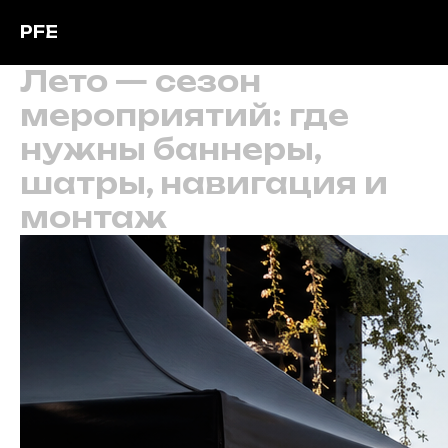
PFE
Лето — сезон
мероприятий: где
нужны баннеры,
шатры, навигация и
монтаж