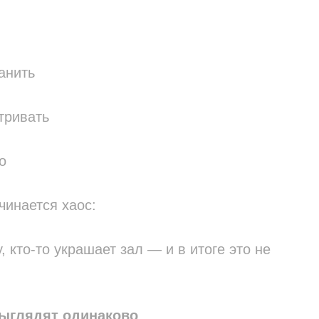
анить
тривать
о
чинается хаос:
, кто-то украшает зал — и в итоге это не
ыглядят одинаково