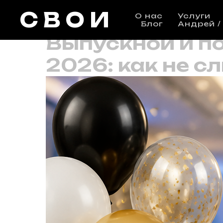
С В О И
О нас
Услуги
Блог
Андрей /
Выпускной и п
2026: как не с