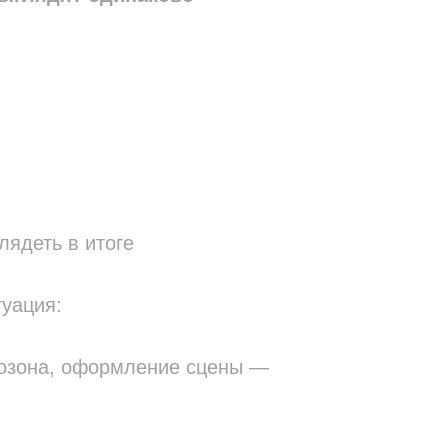
лядеть в итоге
туация:
тозона, оформление сцены —