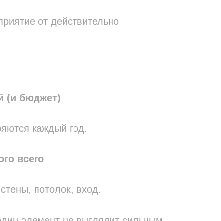
приятие от действительно
й (и бюджет)
ряются каждый год.
го всего
стены, потолок, вход.
 один элемент не выглядит сильным.